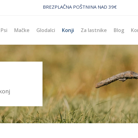
BREZPLAČNA POŠTNINA NAD 39€
Psi
Mačke
Glodalci
Konji
Za lastnike
Blog
Ko
konj