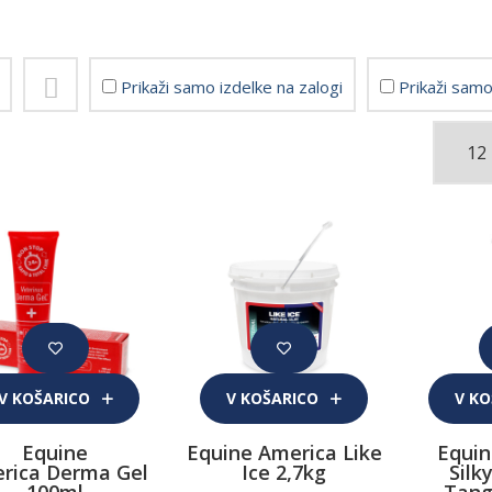
Prikaži samo izdelke na zalogi
Prikaži samo
V KOŠARICO
V KOŠARICO
V K
Equine
Equine America Like
Equin
rica Derma Gel
Ice 2,7kg
Silk