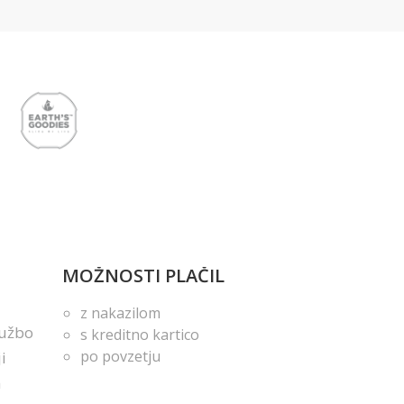
MOŽNOSTI PLAČIL
z nakazilom
lužbo
s kreditno kartico
po povzetju
i
m