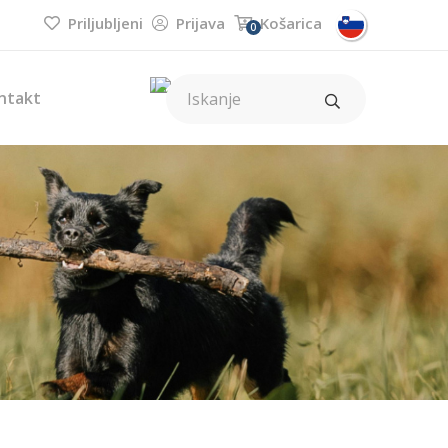
Priljubljeni
Prijava
Košarica
0
ntakt