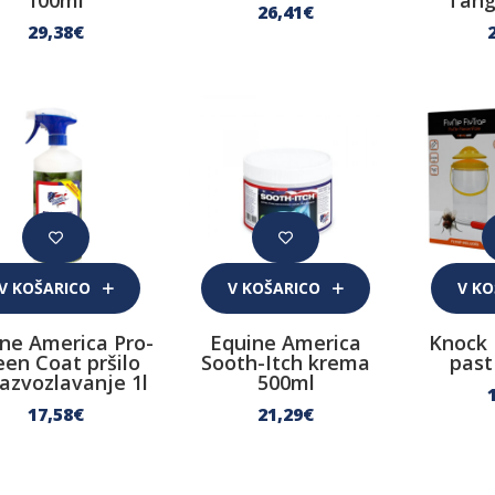
100ml
Tang
26
,41
€
29
,38
€
V KOŠARICO
V KOŠARICO
V K
ne America Pro-
Equine America
Knock 
een Coat pršilo
Sooth-Itch krema
past
razvozlavanje 1l
500ml
17
,58
€
21
,29
€