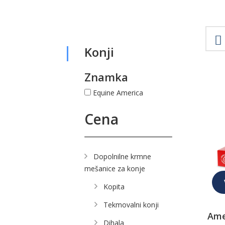
Konji
Znamka
Equine America
Cena
Dopolnilne krmne
mešanice za konje
Kopita
Tekmovalni konji
Ame
Dihala