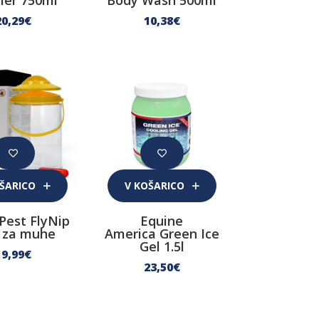
ler 750ml
Body Wash 500ml
20
,29
€
10
,38
€
OŠARICO
V KOŠARICO
Pest FlyNip
Equine
 za muhe
America Green Ice
Gel 1.5l
19
,99
€
23
,50
€