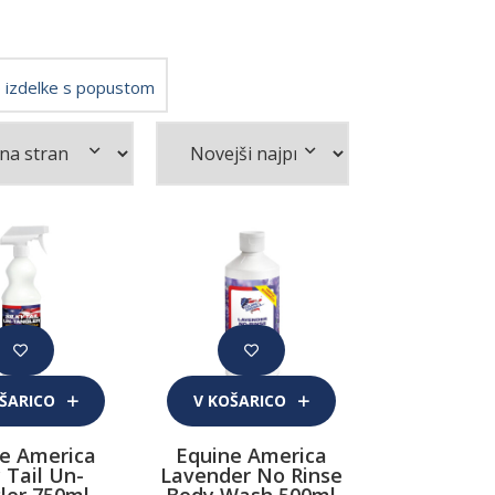
 izdelke s popustom
OŠARICO
V KOŠARICO
e America
Equine America
y Tail Un-
Lavender No Rinse