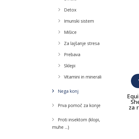
Detox
Imunski sistem
Mišice
Za lajšanje stresa
Prebava
Sklepi
Vitamini in minerali
Nega konj
Equi
Sh
Prva pomoč za konje
za 
Proti insektom (klopi,
muhe ...)