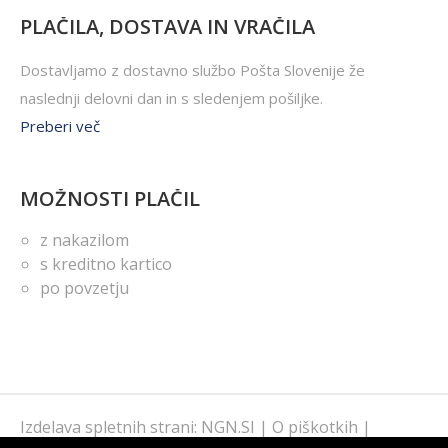
PLAČILA, DOSTAVA IN VRAČILA
Dostavljamo z dostavno službo Pošta Slovenije že
naslednji delovni dan in s sledenjem pošiljke.
Preberi več
MOŽNOSTI PLAČIL
z nakazilom
s kreditno kartico
po povzetju
Izdelava spletnih strani
:
NGN.SI
|
O piškotkih
|