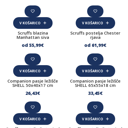
Sladoledi za pse
Suhomesnate žvečljivke
V KOŠARICO
V KOŠARICO
Kosti
Scruffs blazina
Scruffs postelja Chester
Manhattan siva
rjava
Dopolnilna hrana za pse
od 55
,99
€
od 61
,99
€
Koža in dlaka
Urinarni trakt
Prebava
V KOŠARICO
V KOŠARICO
Sklepi
Companion pasje ležišče
Companion pasje ležišče
SHELL 50x40x17 cm
SHELL 65x55x18 cm
Imunski sistem
26
,43
€
33
,45
€
Za lajšanje stresa
Nega psa
V KOŠARICO
V KOŠARICO
Prva pomoč