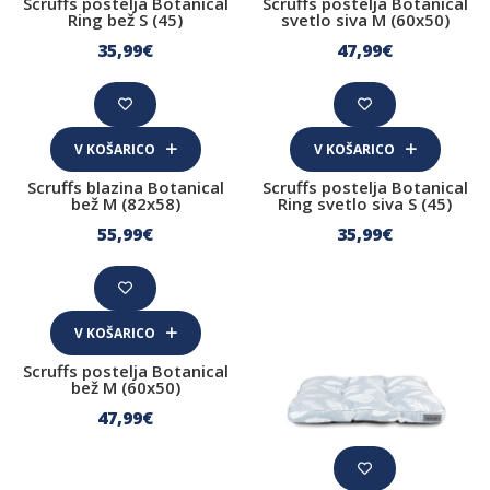
Scruffs postelja Botanical
Scruffs postelja Botanical
Ring bež S (45)
svetlo siva M (60x50)
Šamponi in nega kože
35
,99
€
47
,99
€
Nega oči in uhljev
Nega zob
Nega tačk
V KOŠARICO
V KOŠARICO
Scruffs blazina Botanical
Scruffs postelja Botanical
Sredstva proti klopom, bolham in pršicam
bež M (82x58)
Ring svetlo siva S (45)
55
,99
€
35
,99
€
Oprema
Čistila
HIladilne blazine in bazeni
V KOŠARICO
Drečke
Scruffs postelja Botanical
bež M (60x50)
Posode
47
,99
€
Plenične podloge
Plenice