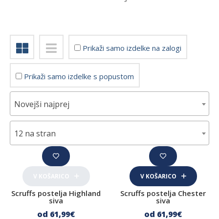
Znamka
Companion
Prikaži samo izdelke na zalogi
Cena
Prikaži samo izdelke s popustom
Hrana za pse
Novejši najprej
Suha hrana za pse
12 na stran
Mokra hrana za pse
Surova BARF hrana za pse
Veterinarske diete za pse
V KOŠARICO
V KOŠARICO
Priboljški, žvečljivke in sladoledi za pse
Scruffs postelja Highland
Scruffs postelja Chester
siva
siva
Naravni priboljški
od 61
,99
€
od 61
,99
€