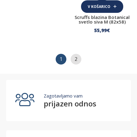
V KOŠARICO
Trening
Scruffs blazina Botanical
Vedenje in vzgoja
svetlo siva M (82x58)
55
,99
€
Igrače
Interaktivne igrače
Ležišča, blazine in odeje
1
2
Blazine
Ležišča
Oblačila za pse
Zagotavljamo vam
prijazen odnos
Dežni plašči
Sušilni plašči
Zimski plašči