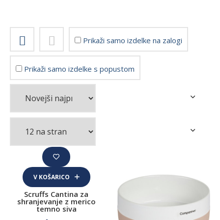
Znamka
Pawise
Prikaži samo izdelke na zalogi
Cena
Prikaži samo izdelke s popustom
Hrana za pse
Suha hrana za pse
Mokra hrana za pse
Surova BARF hrana za pse
Veterinarske diete za pse
V KOŠARICO
Priboljški, žvečljivke in sladoledi za pse
Scruffs Cantina za
shranjevanje z merico
Naravni priboljški
temno siva
Sladoledi za pse