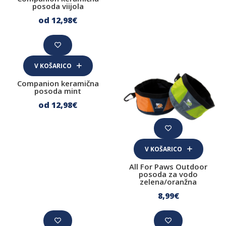
Šamponi in nega kože
posoda viijola
od 12
,98
€
Nega oči in uhljev
Nega zob
Nega tačk
V KOŠARICO
Sredstva proti klopom, bolham in pršicam
Companion keramična
posoda mint
Oprema
od 12
,98
€
Čistila
HIladilne blazine in bazeni
V KOŠARICO
Drečke
All For Paws Outdoor
posoda za vodo
Posode
zelena/oranžna
Plenične podloge
8
,99
€
Plenice