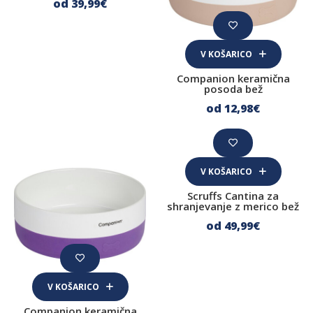
od 39
,99
€
Suhomesnate žvečljivke
Kosti
V KOŠARICO
Companion keramična
Dopolnilna hrana za pse
posoda bež
Koža in dlaka
od 12
,98
€
Urinarni trakt
Prebava
V KOŠARICO
Sklepi
Scruffs Cantina za
shranjevanje z merico bež
Imunski sistem
od 49
,99
€
Za lajšanje stresa
Nega psa
V KOŠARICO
Prva pomoč
Companion keramična