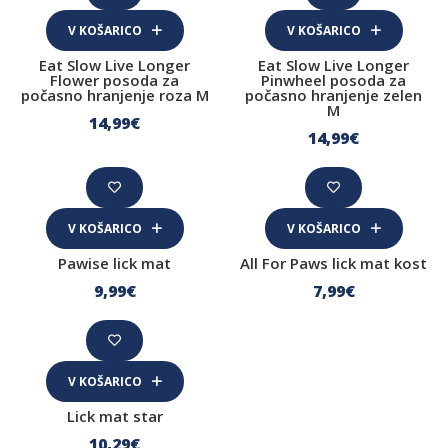
Trening
V KOŠARICO
V KOŠARICO
Vedenje in vzgoja
Eat Slow Live Longer
Eat Slow Live Longer
Flower posoda za
Pinwheel posoda za
Igrače
počasno hranjenje roza M
počasno hranjenje zelen
M
14
,99
€
Interaktivne igrače
14
,99
€
Ležišča, blazine in odeje
Blazine
V KOŠARICO
V KOŠARICO
Ležišča
Pawise lick mat
All For Paws lick mat kost
Oblačila za pse
9
,99
€
7
,99
€
Dežni plašči
Sušilni plašči
V KOŠARICO
Zimski plašči
Lick mat star
Puloverji
10
,29
€