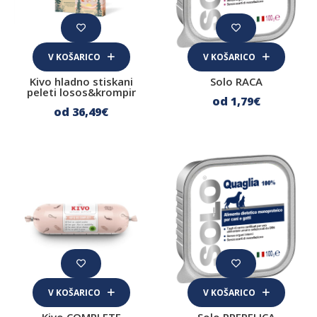
Nega oči in uhljev
Nega zob
V KOŠARICO
V KOŠARICO
Nega tačk
Kivo hladno stiskani
Solo RACA
peleti losos&krompir
Sredstva proti klopom, bolham in pršicam
od 1
,79
€
od 36
,49
€
Oprema
Čistila
HIladilne blazine in bazeni
Drečke
Posode
Plenične podloge
Plenice
V KOŠARICO
V KOŠARICO
Trening