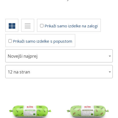
Znamka
Barf Buffet
Prikaži samo izdelke na zalogi
Companion
Go Native
Prikaži samo izdelke s popustom
Kivo
Leader
Novejši najprej
Natures Menu
Solo
12 na stran
Wolf's menu
Glavni okus
divja svinja
divjačina
gos