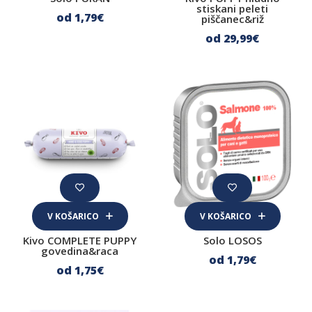
dopolnilen
stiskani peleti
od 1
,79
€
piščanec&riž
popoln & uravnotežen
od 29
,99
€
Cena
Hrana za pse
Suha hrana za pse
Mokra hrana za pse
Surova BARF hrana za pse
V KOŠARICO
V KOŠARICO
Veterinarske diete za pse
Kivo COMPLETE PUPPY
Solo LOSOS
Priboljški, žvečljivke in sladoledi za pse
govedina&raca
od 1
,79
€
od 1
,75
€
Naravni priboljški
Sladoledi za pse