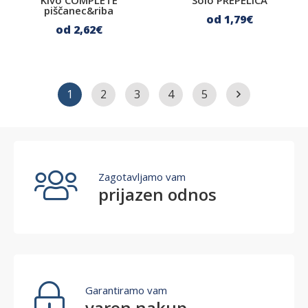
Kivo COMPLETE
Solo PREPELICA
piščanec&riba
Vedenje in vzgoja
od 1
,79
€
od 2
,62
€
Igrače
Interaktivne igrače
1
2
3
4
5
Ležišča, blazine in odeje
Blazine
Ležišča
Zagotavljamo vam
Oblačila za pse
prijazen odnos
Dežni plašči
Sušilni plašči
Zimski plašči
Puloverji
Garantiramo vam
varen nakup