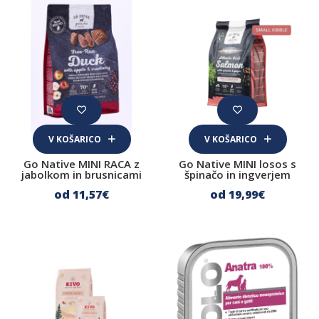
Suhomesnate žvečljivke
Kosti
Dopolnilna hrana za pse
Koža in dlaka
Urinarni trakt
V KOŠARICO
V KOŠARICO
Prebava
Go Native MINI RACA z
Go Native MINI losos s
jabolkom in brusnicami
Sklepi
špinačo in ingverjem
od 11
,57
€
od 19
,99
€
Imunski sistem
Za lajšanje stresa
Nega psa
Prva pomoč
Šamponi in nega kože