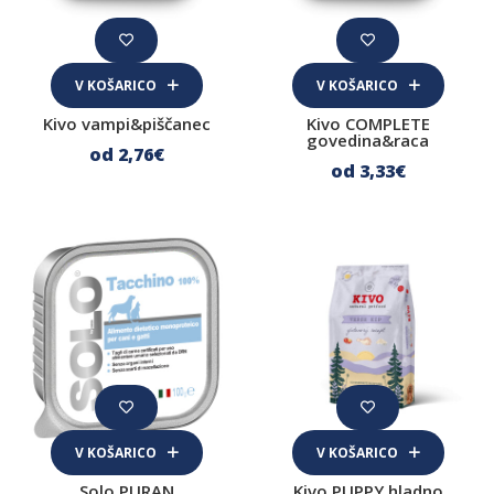
govedina
jagnjetina
V KOŠARICO
V KOŠARICO
konj
kunec
Kivo vampi&piščanec
Kivo COMPLETE
govedina&raca
od 2
,76
€
piščanec
od 3
,33
€
puran
raca
ribe
svinjina
Izpostavljena posebnost
brez žit
monoproteinska
V KOŠARICO
V KOŠARICO
Vrsta obroka
Solo PURAN
Kivo PUPPY hladno