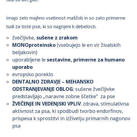
Imajo zelo majhno vsebnost maščob in so zato primerne
tudi za tiste pse, ki so nagnjeni k debelosti.
žvečljivke,
sušene z zrakom
MONOproteinsko
(vsebujejo le en vir živalskih
beljakovin)
uporabljene le
sestavine, primerne za humano
uporabo
evropsko poreklo
DENTALNO ZDRAVJE – MEHANSKO
ODSTRANJEVANJE OBLOG
; sušene žvečljivke
predstavljajo „naravne zobne ščetke“ za pse
ŽVEČENJE IN VEDENJSKI VPLIV
: zdrava, stimulativna
aktivnost za psa, ki spodbudi tvorbo endorfinov,
prispeva k sprostitvi in izživetju primarnih nagonov
psa