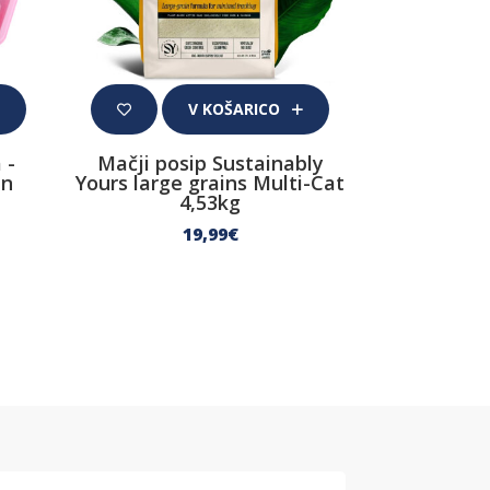
V KOŠARICO
 -
Mačji posip Sustainably
in
Yours large grains Multi-Cat
4,53kg
19
,99
€