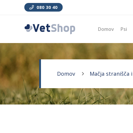
080 30 40
Domov
Psi
Domov
Mačja stranišča i