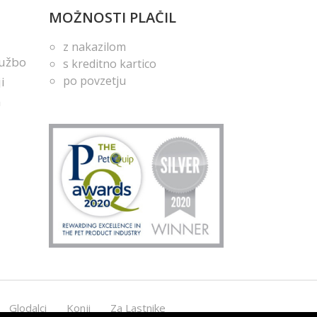
MOŽNOSTI PLAČIL
z nakazilom
lužbo
s kreditno kartico
po povzetju
i
m
Glodalci
Konji
Za Lastnike