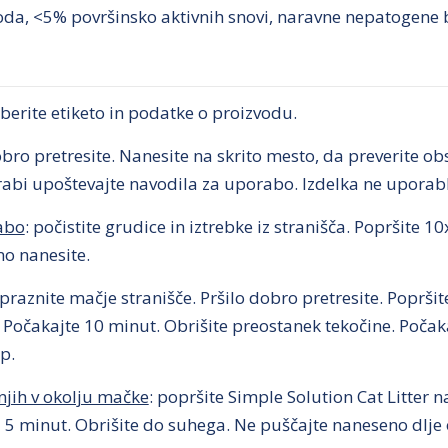
oda, <5% površinsko aktivnih snovi, naravne nepatogene bak
erite etiketo in podatke o proizvodu.
ro pretresite. Nanesite na skrito mesto, da preverite ob
rabi upoštevajte navodila za uporabo. Izdelka ne uporabl
abo
: počistite grudice in iztrebke iz stranišča. Popršite
no nanesite.
zpraznite mačje stranišče. Pršilo dobro pretresite. Poprši
 Počakajte 10 minut. Obrišite preostanek tekočine. Poča
p.
njih v okolju mačke
: popršite Simple Solution Cat Litter 
ti 5 minut. Obrišite do suhega. Ne puščajte naneseno dlj