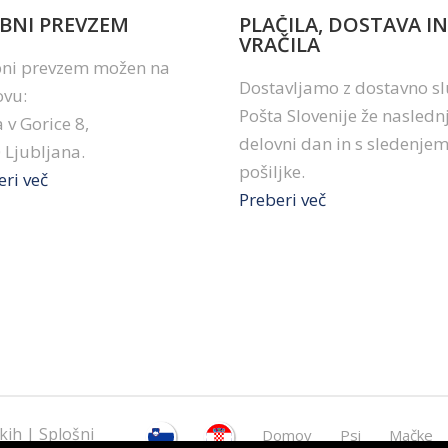
BNI PREVZEM
PLAČILA, DOSTAVA IN
VRAČILA
ni prevzem možen na
Dostavljamo z dostavno s
ovu:
Pošta Slovenije že naslednj
 v Gorice 8,
delovni dan in s sledenje
 Ljubljana.
pošiljke.
eri več
Preberi več
kih
|
Splošni
Domov
Psi
Mačke