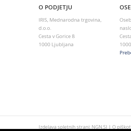
O PODJETJU
OSE
IRIS, Mednarodna trgovina,
Oseb
d.o.o.
nasl
Cesta v Gorice 8
Cesta
1000 Ljubljana
1000
Preb
Izdelava spletnih strani
:
NGN.SI
|
O piškot