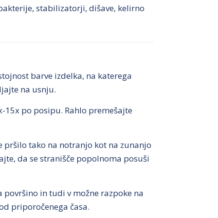
terije, stabilizatorji, dišave, kelirno
stojnost barve izdelka, na katerega
jajte na usnju.
 10x-15x po posipu. Rahlo premešajte
te pršilo tako na notranjo kot na zunanjo
kajte, da se stranišče popolnoma posuši
na površino in tudi v možne razpoke na
e od priporočenega časa.