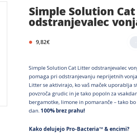
Simple Solution Cat 
odstranjevalec von
9,82€
-
Simple Solution Cat Litter odstranjevalec von
pomaga pri odstranjevanju neprijetnih vonjav
Litter se aktivirajo, ko vaš maček uporablja s
povzroča grudic in je tako popoln za vsakda
bergamotke, limone in pomaranče – tako bo v
dan.
100% brez prahu!
Kako delujejo Pro-Bacteria™ & encimi?