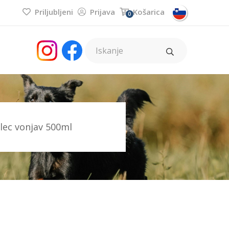
Priljubljeni
Prijava
Košarica
0
alec vonjav 500ml