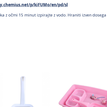
my.chemius.net/p/kiFUMo/en/pd/sl
ika z očmi 15 minut izpirajte z vodo. Hraniti izven dosega o