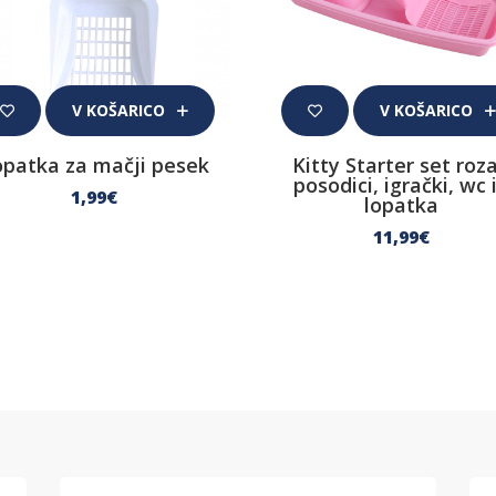
V KOŠARICO
V KOŠARICO
opatka za mačji pesek
Kitty Starter set roza
posodici, igrački, wc 
1
,99
€
lopatka
11
,99
€