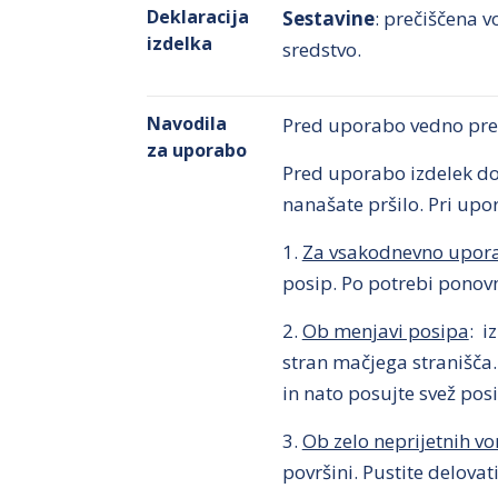
Deklaracija
Sestavine
: prečiščena v
izdelka
sredstvo.
Navodila
Pred uporabo vedno preb
za uporabo
Pred uporabo izdelek dob
nanašate pršilo. Pri upo
1.
Za vsakodnevno upor
posip. Po potrebi ponov
2.
Ob menjavi posipa
: i
stran mačjega stranišča.
in nato posujte svež posi
3.
Ob zelo neprijetnih vo
površini. Pustite delova