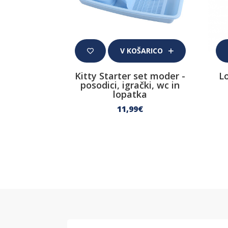
V KOŠARICO
Kitty Starter set moder -
L
posodici, igrački, wc in
lopatka
11
,99
€