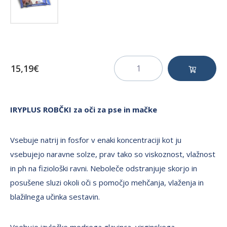
15,19€
IRYPLUS ROBČKI za oči za pse in mačke
Vsebuje natrij in fosfor v enaki koncentraciji kot ju
vsebujejo naravne solze, prav tako so viskoznost, vlažnost
in ph na fiziološki ravni. Neboleče odstranjuje skorjo in
posušene sluzi okoli oči s pomočjo mehčanja, vlaženja in
blažilnega učinka sestavin.
Vsebuje izvlečke modrega glavinca, virginskega