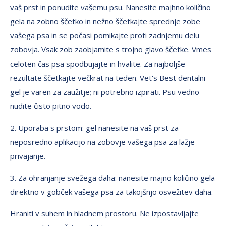
vaš prst in ponudite vašemu psu. Nanesite majhno količino
gela na zobno ščetko in nežno ščetkajte sprednje zobe
vašega psa in se počasi pomikajte proti zadnjemu delu
zobovja. Vsak zob zaobjamite s trojno glavo ščetke. Vmes
celoten čas psa spodbujajte in hvalite. Za najboljše
rezultate ščetkajte večkrat na teden. Vet's Best dentalni
gel je varen za zaužitje; ni potrebno izpirati. Psu vedno
nudite čisto pitno vodo.
2. Uporaba s prstom: gel nanesite na vaš prst za
neposredno aplikacijo na zobovje vašega psa za lažje
privajanje.
3. Za ohranjanje svežega daha: nanesite majno količino gela
direktno v gobček vašega psa za takojšnjo osvežitev daha.
Hraniti v suhem in hladnem prostoru. Ne izpostavljajte