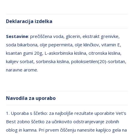
Deklaracija izdelka
Sestavine
: prečiščena voda, glicerin, ekstrakt grenivke,
soda bikarbona, olje peperminta, olje klinčkov, vitamin E,
ksantan gumi 20g, L-askorbinska kislina, citronska kislina,
kalijev sorbat, sorbinska kislina, polioksietilen(20)-sorbitan,
naravne arome.
Navodila za uporabo
1. Uporaba s ščetko: za najboljše rezultate uporabite Vet's
Best zobno ščetko za učinkovito odstranjevanje zobnih
oblog in kamna. Pri prvem čiščenju nanesite kapljico gela na