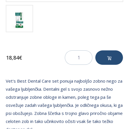
18,84€
Vet's Best Dental Care set ponuja najboljšo zobno nego za
vašega ljubljenčka. Dentalni gel s svojo zasnovo nežno
odstranjuje zobne obloge in kamen, poleg tega pa še
osvežuje zadah vašega ljubljenčka. Je odličnega okusa, ki ga
psi obožujejo. Zobna ščetka s trojno glavo priročno objame
celoten zob in tako učinkovito očisti vsak še tako težko