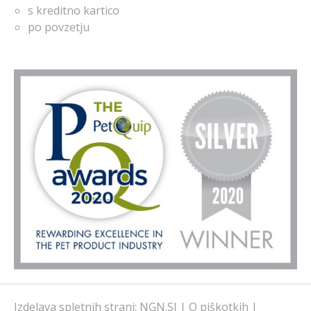
s kreditno kartico
po povzetju
Izdelava spletnih strani
:
NGN.SI
|
O piškotkih
|