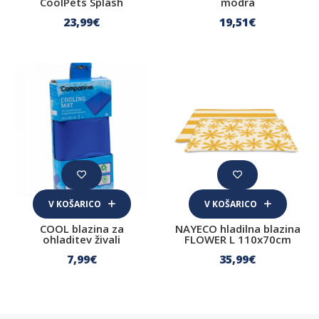
CoolPets Splash
modra
23
,99
€
19
,51
€
V KOŠARICO
V KOŠARICO
COOL blazina za
NAYECO hladilna blazina
ohladitev živali
FLOWER L 110x70cm
7
,99
€
35
,99
€