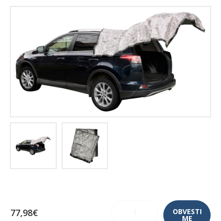
77,98€
OBVESTI
ME