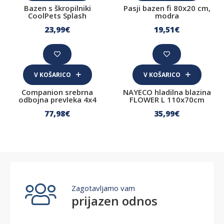
Bazen s škropilniki
Pasji bazen fi 80x20 cm,
CoolPets Splash
modra
23
,99
€
19
,51
€
V KOŠARICO
V KOŠARICO
Companion srebrna
NAYECO hladilna blazina
odbojna prevleka 4x4
FLOWER L 110x70cm
77
,98
€
35
,99
€
Zagotavljamo vam
prijazen odnos