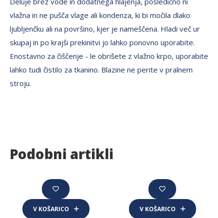
Deluje brez vode in dodatnega hlajenja, posledično ni
vlažna in ne pušča vlage ali kondenza, ki bi močila dlako
ljubljenčku ali na površino, kjer je nameščena. Hladi več ur
skupaj in po krajši prekinitvi jo lahko ponovno uporabite.
Enostavno za čiščenje - le obrišete z vlažno krpo, uporabite
lahko tudi čistilo za tkanino. Blazine ne perite v pralnem
stroju.
Podobni artikli
V KOŠARICO
V KOŠARICO