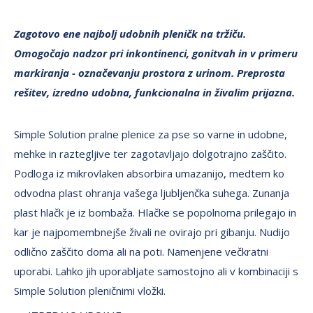
Zagotovo ene najbolj udobnih pleničk na tržiču.
Omogočajo nadzor pri inkontinenci, gonitvah in v primeru
markiranja - označevanju prostora z urinom. Preprosta
rešitev, izredno udobna, funkcionalna in živalim prijazna.
Simple Solution pralne plenice za pse so varne in udobne,
mehke in raztegljive ter zagotavljajo dolgotrajno zaščito.
Podloga iz mikrovlaken absorbira umazanijo, medtem ko
odvodna plast ohranja vašega ljubljenčka suhega. Zunanja
plast hlačk je iz bombaža. Hlačke se popolnoma prilegajo in
kar je najpomembnejše živali ne ovirajo pri gibanju. Nudijo
odlično zaščito doma ali na poti. Namenjene večkratni
uporabi. Lahko jih uporabljate samostojno ali v kombinaciji s
Simple Solution pleničnimi vložki.