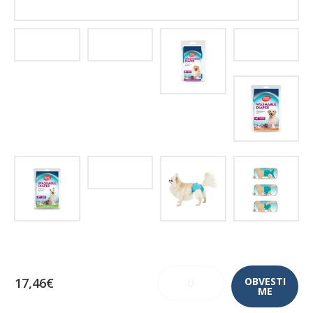
17,46€
OBVESTI
ME