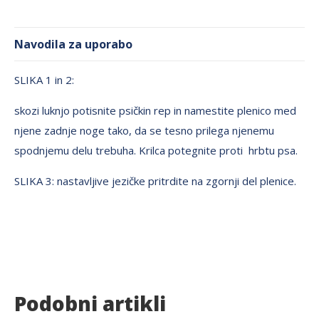
Navodila za uporabo
SLIKA 1 in 2:
skozi luknjo potisnite psičkin rep in namestite plenico med
njene zadnje noge tako, da se tesno prilega njenemu
spodnjemu delu trebuha. Krilca potegnite proti hrbtu psa.
SLIKA 3: nastavljive jezičke pritrdite na zgornji del plenice.
Podobni artikli