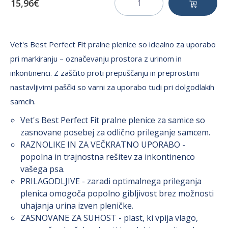
15,96€
Vet's Best Perfect Fit pralne plenice so idealno za uporabo
pri markiranju – označevanju prostora z urinom in
inkontinenci. Z zaščito proti prepuščanju in preprostimi
nastavljivimi paščki so varni za uporabo tudi pri dolgodlakih
samcih.
Vet's Best Perfect Fit pralne plenice za samice so
zasnovane posebej za odlično prileganje samcem.
RAZNOLIKE IN ZA VEČKRATNO UPORABO -
popolna in trajnostna rešitev za inkontinenco
vašega psa.
PRILAGODLJIVE - zaradi optimalnega prileganja
plenica omogoča popolno gibljivost brez možnosti
uhajanja urina izven pleničke.
ZASNOVANE ZA SUHOST - plast, ki vpija vlago,