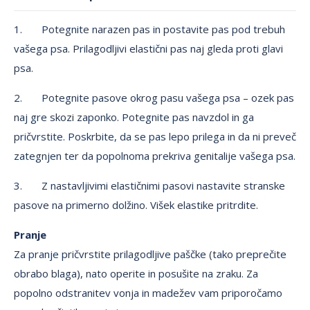
1. Potegnite narazen pas in postavite pas pod trebuh
vašega psa. Prilagodljivi elastični pas naj gleda proti glavi
psa.
2. Potegnite pasove okrog pasu vašega psa – ozek pas
naj gre skozi zaponko. Potegnite pas navzdol in ga
pričvrstite. Poskrbite, da se pas lepo prilega in da ni preveč
zategnjen ter da popolnoma prekriva genitalije vašega psa.
3. Z nastavljivimi elastičnimi pasovi nastavite stranske
pasove na primerno dolžino. Višek elastike pritrdite.
Pranje
Za pranje pričvrstite prilagodljive paščke (tako preprečite
obrabo blaga), nato operite in posušite na zraku. Za
popolno odstranitev vonja in madežev vam priporočamo