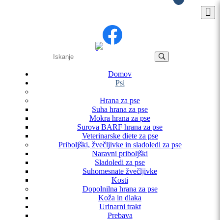
Domov
Psi
Hrana za pse
Suha hrana za pse
Mokra hrana za pse
Surova BARF hrana za pse
Veterinarske diete za pse
Priboljški, žvečljivke in sladoledi za pse
Naravni priboljški
Sladoledi za pse
Suhomesnate žvečljivke
Kosti
Dopolnilna hrana za pse
Koža in dlaka
Urinarni trakt
Prebava