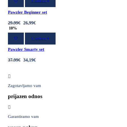
V košarico
Pawzler Beginner set
29
.99
€
26
,99
€
10%
V košarico
Pawzler Smarty set
37
.99
€
34
,19
€
Zagotavljamo vam
prijazen odnos
Garantiramo vam