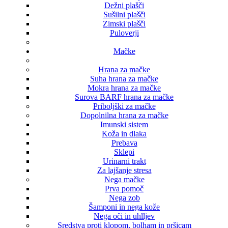
Dežni plašči
Sušilni plašči
Zimski plašči
Puloverji
Mačke
Hrana za mačke
Suha hrana za mačke
Mokra hrana za mačke
Surova BARF hrana za mačke
Priboljški za mačke
Dopolnilna hrana za mačke
Imunski sistem
Koža in dlaka
Prebava
Sklepi
Urinarni trakt
Za lajšanje stresa
Nega mačke
Prva pomoč
Nega zob
Šamponi in nega kože
Nega oči in uhlljev
Sredstva proti klopom, bolham in pršicam