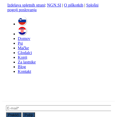
Izdelava spletnih strani
:
NGN.SI
|
O piškotkih
|
Splošni
pogoji poslovanja
Domov
Psi
Mačke
Glodalci
Konji
Za lastnike
Blog
Kontakt
Prekliči
Pošlji