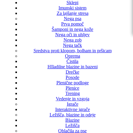
Sklepi
Imunski sistem
Za lajšanje stresa
Nega psa
Prva pomoč
Šamponi in nega kože
Nega oči in uhljev
Nega zob
Nega tačk
Sredstva proti klopom, bolham in pršicam
Oprema
Čistila
HIladilne blazine in bazeni
Drečke
Posode
Plenične podloge
Plenice
Trening
Vedenje in vzgoja
Igrače
Interaktivne igrače
Ležišča, blazine in odeje
Blazine
Ležišča
Oblačila za pse