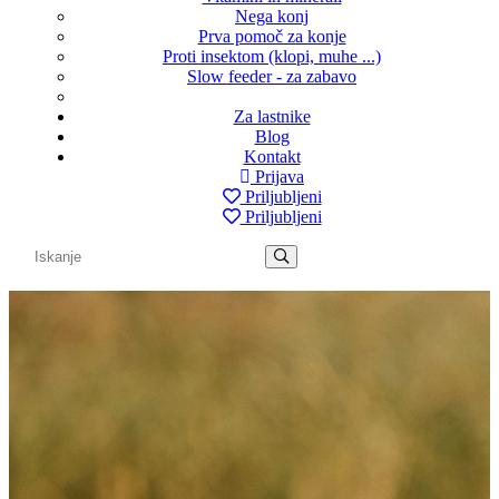
Nega konj
Prva pomoč za konje
Proti insektom (klopi, muhe ...)
Slow feeder - za zabavo
Za lastnike
Blog
Kontakt
Prijava
Priljubljeni
Priljubljeni