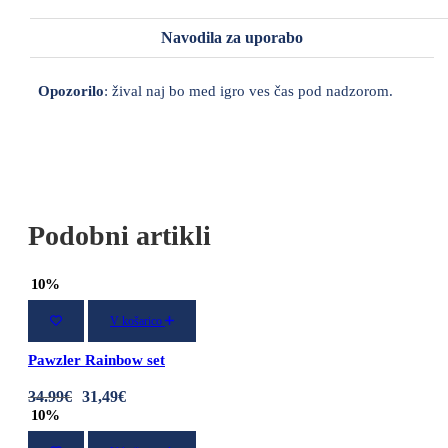
Navodila za uporabo
Opozorilo
: žival naj bo med igro ves čas pod nadzorom.
Podobni artikli
10%
V košarico
Pawzler Rainbow set
34
.99
€
31
,49
€
10%