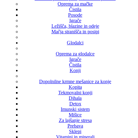
Oprema za mačke
Čistila
Posode
Igrače
Ležišča, blazine in odeje
Mačja stranišča in posipi
Glodalci
Oprema za glodalce
Igrače
Čistila
Konji
Dopolnilne krmne mešanice za konje
Kopita
Tekmovalni konji
Dihala
Detox
Imunski sistem
Mišice
Za lajšanje stresa
Prebava
Sklepi
Vitamini in minerali