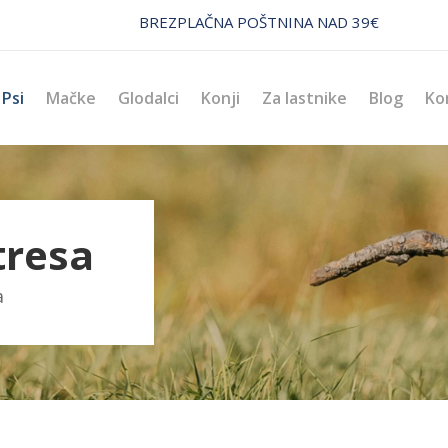
BREZPLAČNA POŠTNINA NAD 39€
Psi
Mačke
Glodalci
Konji
Za lastnike
Blog
Ko
tresa
a