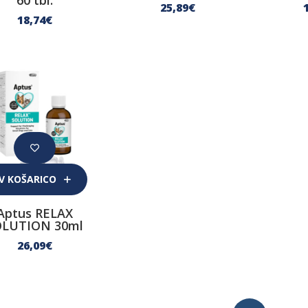
60 tbl.
25
,89
€
18
,74
€
V KOŠARICO
Aptus RELAX
OLUTION 30ml
26
,09
€