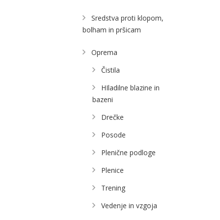
Sredstva proti klopom,
bolham in pršicam
Oprema
Čistila
HIladilne blazine in
bazeni
Drečke
Posode
Plenične podloge
Plenice
Trening
Vedenje in vzgoja