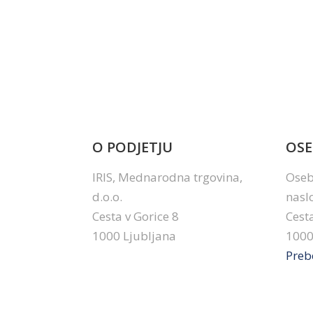
O PODJETJU
OSE
IRIS, Mednarodna trgovina,
Oseb
d.o.o.
nasl
Cesta v Gorice 8
Cesta
1000 Ljubljana
1000
Preb