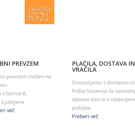
BNI PREVZEM
PLAČILA, DOSTAVA IN
VRAČILA
ni prevzem možen na
Dostavljamo z dostavno s
ovu:
Pošta Slovenije že naslednj
 v Gorice 8,
delovni dan in s sledenje
 Ljubljana.
pošiljke.
eri več
Preberi več