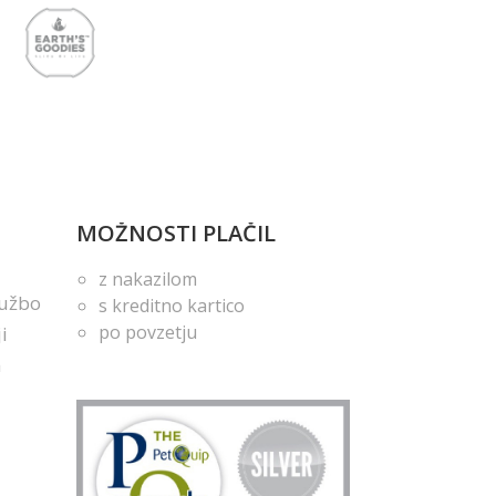
MOŽNOSTI PLAČIL
z nakazilom
lužbo
s kreditno kartico
po povzetju
i
m