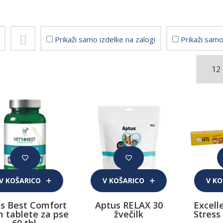
Prikaži samo izdelke na zalogi
Prikaži samo
V KOŠARICO
V KOŠARICO
V K
's Best Comfort
Aptus RELAX 30
Excell
 tablete za pse
žvečilk
Stress