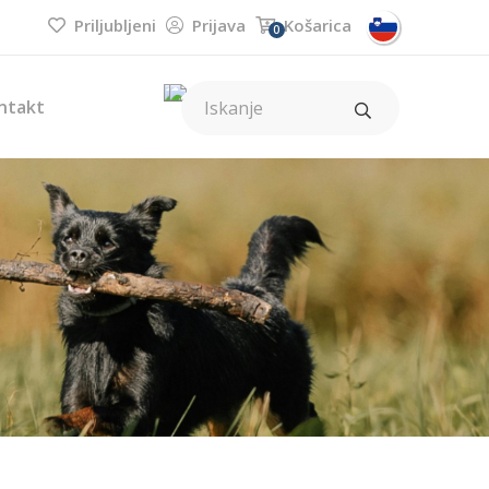
Priljubljeni
Prijava
Košarica
0
ntakt